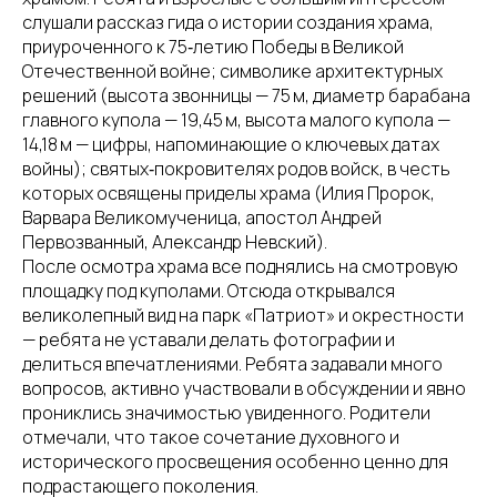
слушали рассказ гида о истории создания храма,
приуроченного к 75‑летию Победы в Великой
Отечественной войне; символике архитектурных
решений (высота звонницы — 75 м, диаметр барабана
главного купола — 19,45 м, высота малого купола —
14,18 м — цифры, напоминающие о ключевых датах
войны); святых‑покровителях родов войск, в честь
которых освящены приделы храма (Илия Пророк,
Варвара Великомученица, апостол Андрей
Первозванный, Александр Невский).
После осмотра храма все поднялись на смотровую
площадку под куполами. Отсюда открывался
великолепный вид на парк «Патриот» и окрестности
— ребята не уставали делать фотографии и
делиться впечатлениями. Ребята задавали много
вопросов, активно участвовали в обсуждении и явно
прониклись значимостью увиденного. Родители
отмечали, что такое сочетание духовного и
исторического просвещения особенно ценно для
подрастающего поколения.