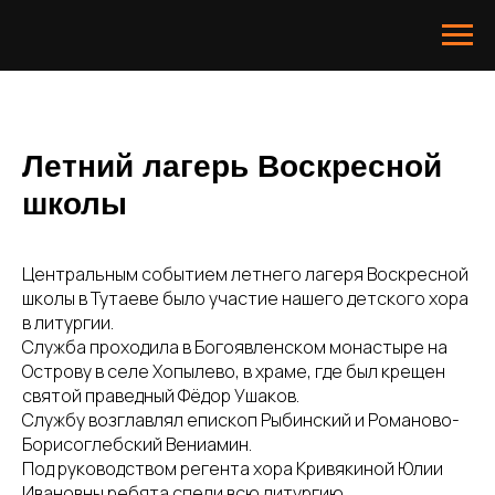
Летний лагерь Воскресной
школы
Центральным событием летнего лагеря Воскресной
школы в Тутаеве было участие нашего детского хора
в литургии.
Служба проходила в Богоявленском монастыре на
Острову в селе Хопылево, в храме, где был крещен
святой праведный Фёдор Ушаков.
Службу возглавлял епископ Рыбинский и Романово-
Борисоглебский Вениамин.
Под руководством регента хора Кривякиной Юлии
Ивановны ребята спели всю литургию.