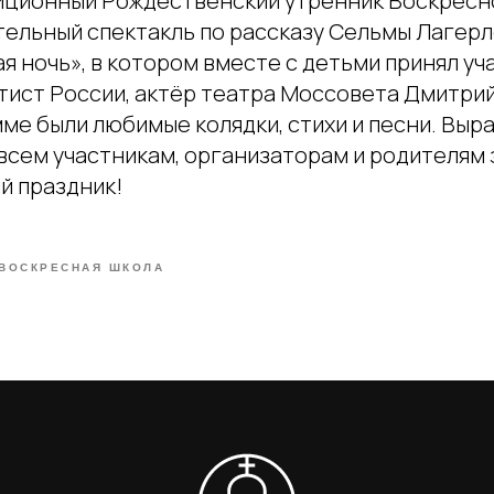
иционный Рождественский утренник Воскресно
тельный спектакль по рассказу Сельмы Лагер
 ночь», в котором вместе с детьми принял уч
тист России, актёр театра Моссовета Дмитри
мме были любимые колядки, стихи и песни. Вы
всем участникам, организаторам и родителям 
й праздник!
ВОСКРЕСНАЯ ШКОЛА