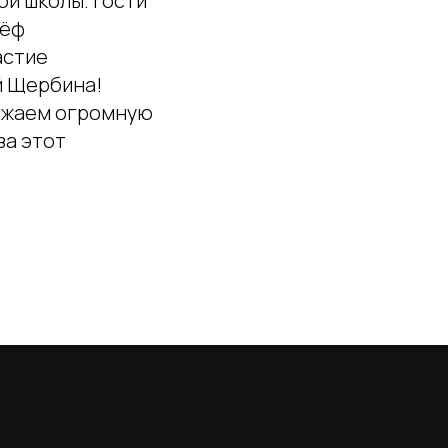
й школы. Гости
лёф
астие
й Щербина!
ражаем огромную
за этот