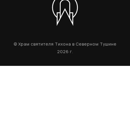
© Храм святителя Тихона в Северном Тушине
2026 г.