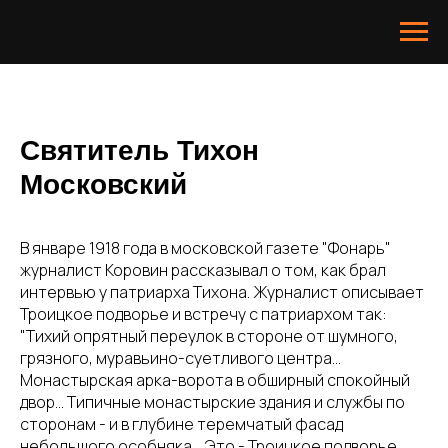
Святитель Тихон
Московский
В январе 1918 года в московской газете "Фонарь"
журналист Коровин рассказывал о том, как брал
интервью у патриарха Тихона. Журналист описывает
Троицкое подворье и встречу с патриархом так:
"Тихий опрятный переулок в стороне от шумного,
грязного, муравьино-суетливого центра...
Монастырская арка-ворота в обширный спокойный
двор... Типичные монастырские здания и службы по
сторонам - и в глубине теремчатый фасад
небольшого особняка... Это - Троицкое подворье,