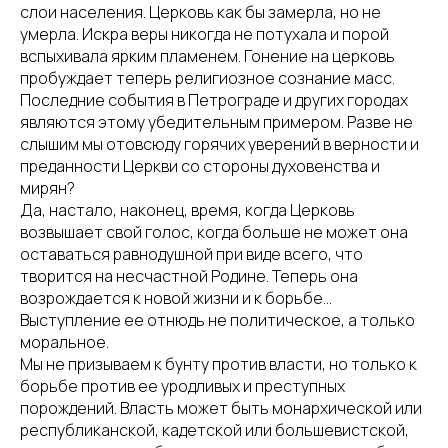
слои населения. Церковь как бы замерла, но не
умерла. Искра веры никогда не потухала и порой
вспыхивала ярким пламенем. Гонение на церковь
пробуждает теперь религиозное сознание масс.
Последние события в Петрограде и других городах
являются этому убедительным примером. Разве не
слышим мы отовсюду горячих уверений в верности и
преданности Церкви со стороны духовенства и
мирян?
Да, настало, наконец, время, когда Церковь
возвышает свой голос, когда больше не может она
оставаться равнодушной при виде всего, что
творится на несчастной Родине. Теперь она
возрождается к новой жизни и к борьбе...
Выступление ее отнюдь не политическое, а только
моральное.
Мы не призываем к бунту против власти, но только к
борьбе против ее уродливых и преступных
порождений. Власть может быть монархической или
республиканской, кадетской или большевистской,