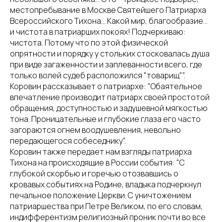
местопребывание в Москве Святейшего Патриарха
Всероссийского Тихона... Какой мир, благообразие...
и чистота в патриарших покоях! Подчеркиваю:
чистота. Потому что по этой физической
опрятности и порядку у стольких стосковалась душа
при виде загаженности и заплеванности всего, где
только волей судеб расположился "товарищ"".
Коровин рассказывает о патриархе: "Обаятельное
впечатление производит патриарх своей простотой
обращения, доступностью и задушевной мягкостью
тона. Проницательные и глубокие глаза его часто
загораются огнем воодушевления, невольно
передающегося собеседнику".
Коровин также передает нам взгляды патриарха
Тихона на происходящие в России события: "С
глубокой скорбью и горечью отозвавшись о
кровавых событиях на Родине, владыка подчеркнул
печальное положение Церкви. С уничтожением
патриаршества при Петре Великом, по его словам,
индифферентизм религиозный проник почти во все