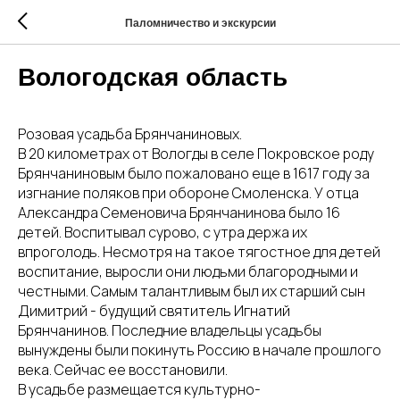
Паломничество и экскурсии
Вологодская область
Розовая усадьба Брянчаниновых.
В 20 километрах от Вологды в селе Покровское роду
Брянчаниновым было пожаловано еще в 1617 году за
изгнание поляков при обороне Смоленска. У отца
Александра Семеновича Брянчанинова было 16
детей. Воспитывал сурово, с утра держа их
впроголодь. Несмотря на такое тягостное для детей
воспитание, выросли они людьми благородными и
честными. Самым талантливым был их старший сын
Димитрий - будущий святитель Игнатий
Брянчанинов. Последние владельцы усадьбы
вынуждены были покинуть Россию в начале прошлого
века. Сейчас ее восстановили.
В усадьбе размещается культурно-