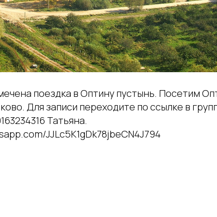
мечена поездка в Оптину пустынь. Посетим Оп
ово. Для записи переходите по ссылке в групп
163234316 Татьяна.
atsapp.com/JJLc5K1gDk78jbeCN4J794