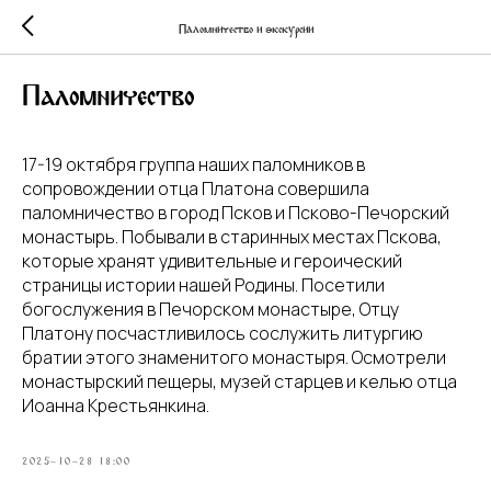
Паломничество и экскурсии
Паломничество
17-19 октября группа наших паломников в
сопровождении отца Платона совершила
паломничество в город Псков и Псково-Печорский
монастырь. Побывали в старинных местах Пскова,
которые хранят удивительные и героический
страницы истории нашей Родины. Посетили
богослужения в Печорском монастыре, Отцу
Платону посчастливилось сослужить литургию
братии этого знаменитого монастыря. Осмотрели
монастырский пещеры, музей старцев и келью отца
Иоанна Крестьянкина.
2025-10-28 18:00