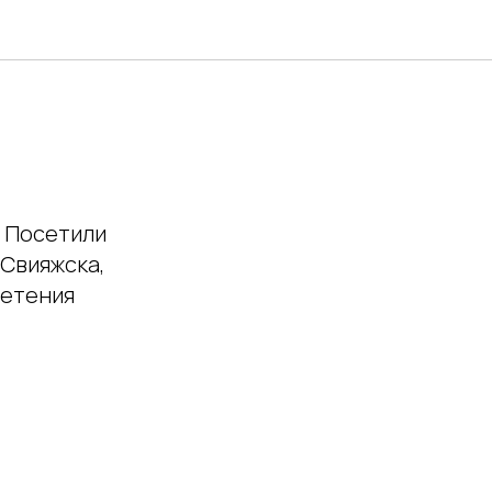
. Посетили
Свияжска,
ретения