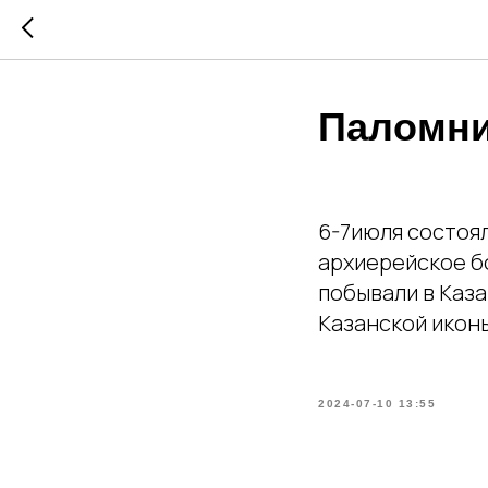
Паломни
6-7июля состоя
архиерейское б
побывали в Каз
Казанской икон
2024-07-10 13:55