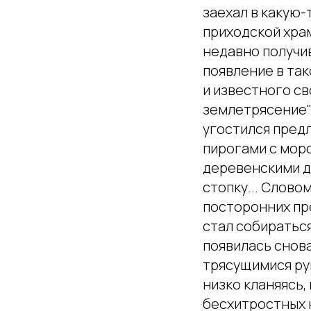
заехал в какую-
приходской хра
недавно получи
появление в так
и известного с
землетрясение"
угостился пред
пирогами с мор
деревенскими д
стопку... Слово
посторонних пре
стал собираться
появилась снов
трясущимися рук
низко кланяясь,
бесхитростных ю