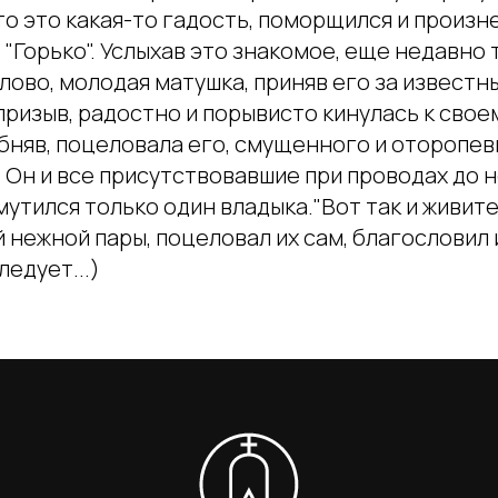
то это какая-то гадость, поморщился и произн
"Горько". Услыхав это знакомое, еще недавно 
ово, молодая матушка, приняв его за известн
призыв, радостно и порывисто кинулась к сво
обняв, поцеловала его, смущенного и оторопе
 Он и все присутствовавшие при проводах до 
мутился только один владыка."Вот так и живите
й нежной пары, поцеловал их сам, благословил и
едует...)