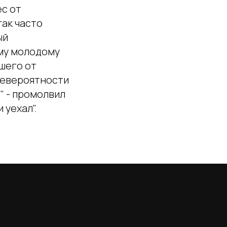
ес от
так часто
ый
ему молодому
вшего от
невероятности
" - промолвил
 уехал".