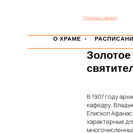
Помощь
храму
О ХРАМЕ
РАСПИСАН
Золотое
святите
В 1907 году арх
кафедру. Владык
Епископ Афанаси
характерные для
многочисленных