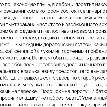
то пошехонскую глушь, в дебри, и посетил нах
м, священником в котором состоял семинарист
вший духовное образование и женившийся. Ест
ой тмутаракани маститого и заслуженного арх
воим благодушием и милостивым нравом, произ
 осмотрев храм, владыка по обычаю посетил д
ложенным скудным деревенским яством: каки
ошкой, селедкой с луком или солеными грибами
еликатесами. Выпил, чтобы не обидеть радушн
м, все обошлось. Поговорив о деле и немного 
дметах, владыка, ввиду предстоящего ему дал
. Когда он вышел в сени, здесь, по старой русс
а молодая матушка со стопкой, которую она де
ами на тарелке: "Посошок - на дорогу!" И батю
 просили владыку "не побрезговать". Умиленн
ных хозяев, архипастырь взял стопку и, пригуб