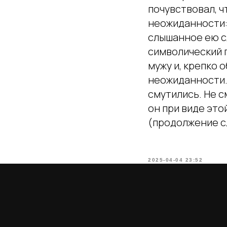
почувствовал, ч
неожиданности: 
слышанное ею сл
символический 
мужу и, крепко 
неожиданности.
смутились. Не с
он при виде это
(продолжение сл
2025-04-04 23:52