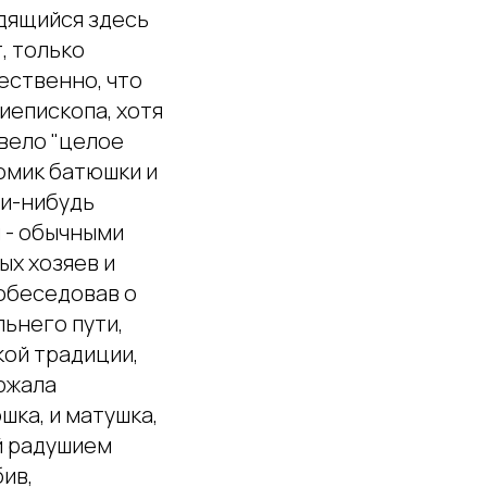
одящийся здесь
, только
ественно, что
иепископа, хотя
вело "целое
омик батюшки и
ми-нибудь
 - обычными
ых хозяев и
побеседовав о
ьнего пути,
кой традиции,
ржала
шка, и матушка,
ый радушием
ив,