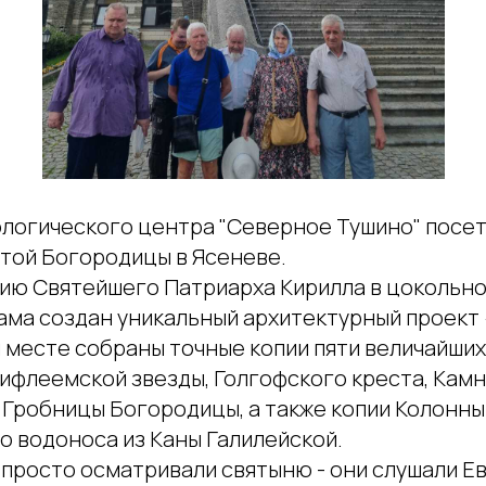
логического центра "Северное Тушино" посе
той Богородицы в Ясеневе.
ию Святейшего Патриарха Кирилла в цокольн
ама создан уникальный архитектурный проект
м месте собраны точные копии пяти величайших
ифлеемской звезды, Голгофского креста, Камн
, Гробницы Богородицы, а также копии Колонн
о водоноса из Каны Галилейской.
 просто осматривали святыню - они слушали Е