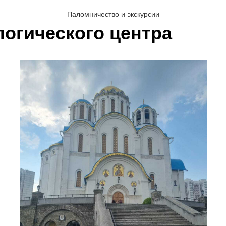
ия для жителей
Паломничество и экскурсии
логического центра