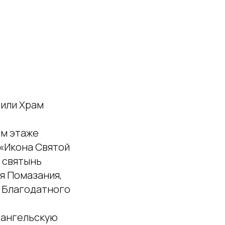
тили Храм
ом этаже
 «Икона Святой
 святынь
я Помазания,
ы Благодатного
вангельскую