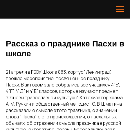
Рассказ о празднике Пасхи в
школе
21 апреля в ГБОУ Школа 883, корпус "Ленинград",
прошло мероприятие, посвящённое празднику
Пасхи. В актовом зале собрались все учащихся 4"Б",
4"Г", 4"Д" и 4"Е" классов, которые изучают предмет
"Основы православной культуры". Катехизатор храма
А. М. Ручкин и общественный методист О. В. Шматина
рассказали о смысле этого праздника, о значении
слова "Пасха", о его происхождении, о пасхальных
обычаях, об отражении смысла праздника в русской
культуре, литературе, поэзии. Беседа включала в