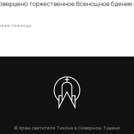
совершено торжественное Всенощное бдение.
ОРИЯ ПРИХОДА
© Храм святителя Тихона в Северном Тушине