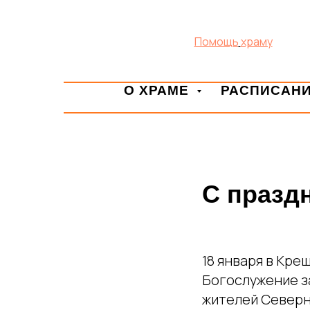
Помощь
храму
О ХРАМЕ
РАСПИСАН
С празд
18 января в Кре
Богослужение з
жителей Северн