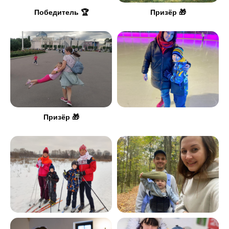
Победитель 🏆
Призёр 🎁
Призёр 🎁