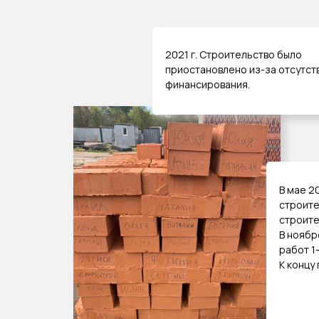
2021 г. Строительство было
приостановлено из-за отсутст
финансирования.
В мае 2
строите
строите
В ноябр
работ 1-
К концу