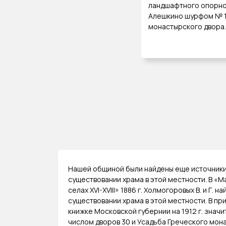
ландшафтного опорно
Алешкино шурфом № 1
монастырского двора.
Нашей общиной были найдены еще источник
существовании храма в этой местности. В «М
селах XVI-XVIII» 1886 г. Холмогоровых В. и Г. н
существовании храма в этой местности. В п
книжке Московской губернии на 1912 г. значи
числом дворов 30 и Усадьба Греческого мон