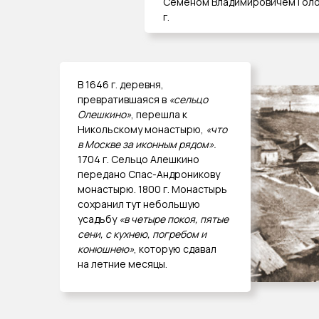
Семеном Владимировичем Голов
г.
В 1646 г. деревня,
превратившаяся в
«сельцо
Олешкино»
, перешла к
Никольскому монастырю,
«что
в Москве за иконным рядом».
1704 г. Сельцо Алешкино
передано Спас-Андроникову
монастырю. 1800 г. Монастырь
сохранил тут небольшую
усадьбу
«в четыре покоя, пятые
сени, с кухнею, погребом и
конюшнею»
, которую сдавал
на летние месяцы.