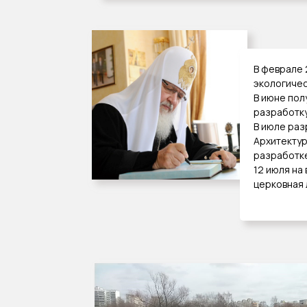
В феврале 
экологичес
В июне пол
разработку
В июле раз
Архитектур
разработке
12 июля на
церковная 