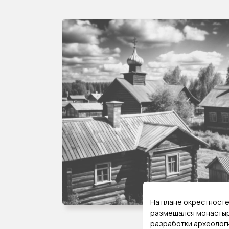
На плане окрестностей
размещался монастырс
разработки археолог