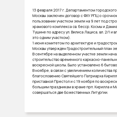
13 февраля 2017 г. Департаментом городского
Москвы заключен договор с ФХУ РПЦ о срочн
пользовании участком земли на 9 лет под стр
храмового комплекса св. бесср. Космы и Дами
Тушине по адресу ул. Вилиса Лациса, вл. 2/1 и в
это одним участком).
1 июня комитетом по архитектуре и градостро
Москвы утвержден Градостроительный план зе
В сентябре на выделенном участке земли нач
строительство временного каркасно-панельн
воскресной школы. Было установлено 6 бытово
В ноябре, в связи с увеличением количества п
благословению Святейшего Патриарха Кирил
приставной Престол и с 19 ноября по воскрес
большим праздникам в храме прп. Кирилла и М
совершаться две Божественных Литургии.