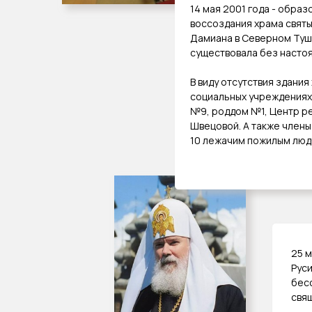
14 мая 2001 года - обра
воссоздания храма свят
Дамиана в Северном Туш
существовала без настоя
В виду отсутствия здания
социальных учреждениях
№9, роддом №1, Центр ре
Швецовой. А также член
10 лежачим пожилым людя
25 
Руси
бес
свя